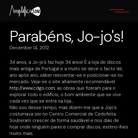
Skip
to
the
content
Parabéns, Jo-jo's!
December 14, 2012
34 anos, a Jo-jo’s faz hoje 34 anos! É a loja de discos
mais antiga de Portugal e a muito se deve o facto de,
ano após ano, saber reinventar-se e posicionar-se no
mercado. Veja-se o site altamente recomendável
http://www.cdgo.com
, as obras que fizeram para o
explorar todo o edifício, o bom ambiente que se vive
cada vez que se entra na loja…
Não sou desse tempo, mas dizem-me que a Jojo’s
costumava ser no Centro Comercial de Cedofeita.
Souberam crescer de forma saudável e nos dias de
hoje onde ninguém parece comprar discos, estimo-lhes
muito mais.