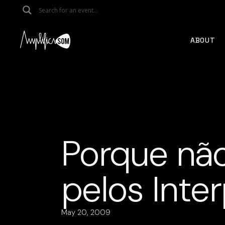
Skip
to
the
content
ABOUT
Porque não
pelos Inte
May 20, 2009