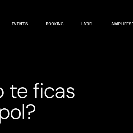
EVENTS
BOOKING
LABEL
AMPLIFES
 te ficas
rpol?