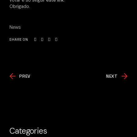
votar é só seguir
este link
.
Obrigado.
News
SHARE ON
PREV
NEXT
Categories