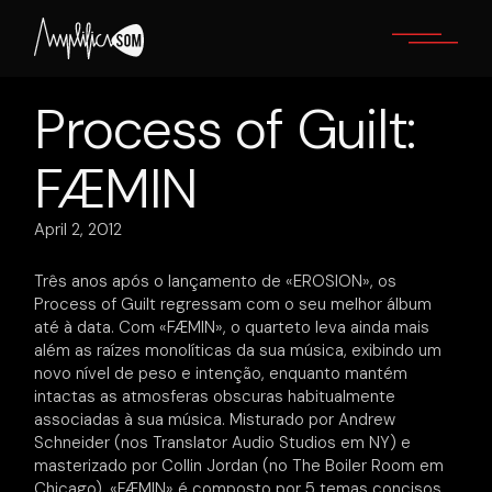
Skip
to
the
content
Process of Guilt:
FÆMIN
April 2, 2012
Três anos após o lançamento de «EROSION», os
Process of Guilt regressam com o seu melhor álbum
até à data. Com «FÆMIN», o quarteto leva ainda mais
além as raízes monolíticas da sua música, exibindo um
novo nível de peso e intenção, enquanto mantém
intactas as atmosferas obscuras habitualmente
associadas à sua música. Misturado por Andrew
Schneider (nos Translator Audio Studios em NY) e
masterizado por Collin Jordan (no The Boiler Room em
Chicago), «FÆMIN» é composto por 5 temas concisos,