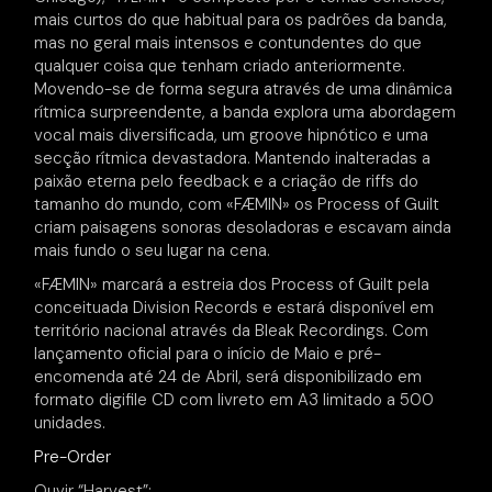
mais curtos do que habitual para os padrões da banda,
mas no geral mais intensos e contundentes do que
qualquer coisa que tenham criado anteriormente.
Movendo-se de forma segura através de uma dinâmica
rítmica surpreendente, a banda explora uma abordagem
vocal mais diversificada, um groove hipnótico e uma
secção rítmica devastadora. Mantendo inalteradas a
paixão eterna pelo feedback e a criação de riffs do
tamanho do mundo, com «FÆMIN» os Process of Guilt
criam paisagens sonoras desoladoras e escavam ainda
mais fundo o seu lugar na cena.
«FÆMIN» marcará a estreia dos Process of Guilt pela
conceituada Division Records e estará disponível em
território nacional através da Bleak Recordings. Com
lançamento oficial para o início de Maio e pré-
encomenda até 24 de Abril, será disponibilizado em
formato digifile CD com livreto em A3 limitado a 500
unidades.
Pre-Order
Ouvir “Harvest”: