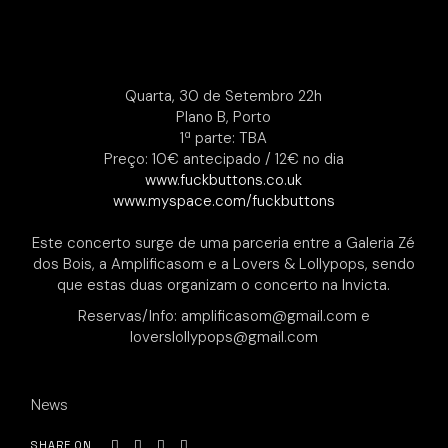
Quarta, 30 de Setembro 22h
Plano B, Porto
1ª parte: TBA
Preço: 10€ antecipado / 12€ no dia
www.fuckbuttons.co.uk
www.myspace.com/fuckbuttons
Este concerto surge de uma parceria entre a Galeria Zé
dos Bois, a Amplificasom e a Lovers & Lollypops, sendo
que estas duas organizam o concerto na Invicta.
Reservas/Info: amplificasom@gmail.com e
loverslollypops@gmail.com
News
SHARE ON