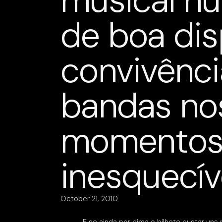
musical n
de boa dis
convivênci
bandas no
momento
inesquecív
October 21, 2010