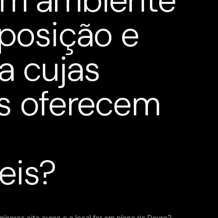
um ambiente
posição e
a cujas
s oferecem
s
eis?