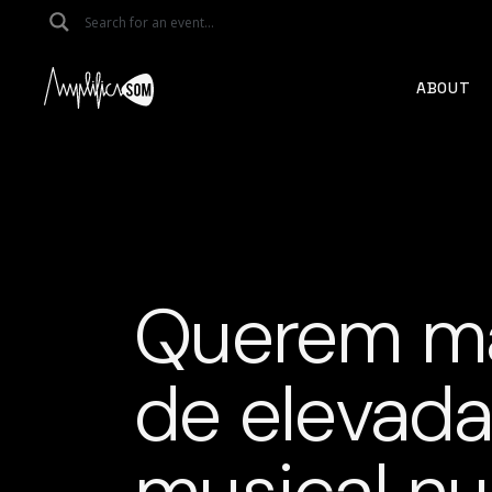
Skip
to
the
content
ABOUT
Querem ma
de elevada