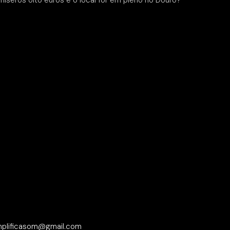
míseros oito euros e o local for em pleno rio Douro?
plificasom@gmail.com