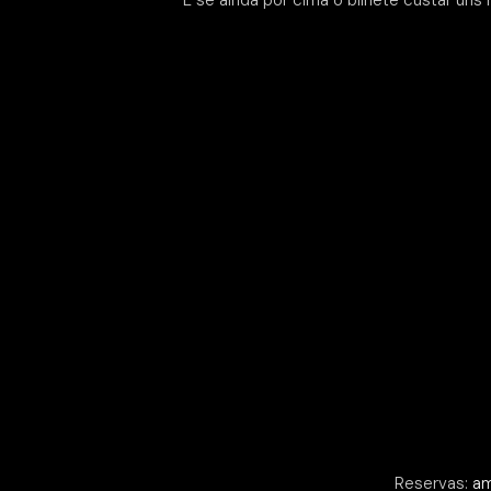
E se ainda por cima o bilhete custar uns 
Reservas:
am