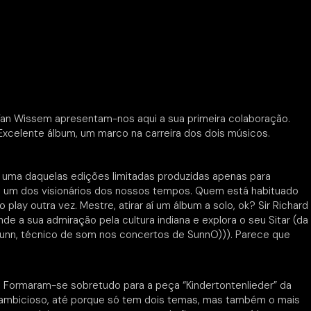
Van Wissem apresentam-nos aqui a sua primeira colaboração.
xcelente álbum, um marco na carreira dos dois músicos.
, uma daquelas edições limitadas produzidas apenas para
de um dos visionários dos nossos tempos. Quem está habituado
lay outra vez. Mestre, atirar aí um álbum a solo, ok? Sir Richard
e a sua admiração pela cultura indiana e explora o seu Sitar (da
l Dunn, técnico de som nos concertos de SunnO))). Parece que
…. Formaram-se sobretudo para a peça “Kindertontenlieder” da
os ambicioso, até porque só tem dois temas, mas também o mais