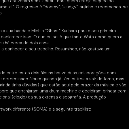
 que estiveram sem “apitar”. Para quem esteja esquecido,
metal”. O regresso é “doomy”, “sludgy”, sujinho e recomenda-se.
o.
 a sua banda e Michio “Ghost” Kurihara para o seu primeiro
a esclarecer isso. O que eu sei é que tanto Wata como quem a
u há cerca de dois anos.
r a conhecer o seu trabalho. Resumindo, não gastava um
ando entre estes dois álbuns houve duas colaborações com
re determinado álbum quando já têm outros a sair do forno, mas
nda tinha dúvidas) que estão aqui pelo prazer da música e vão
cobre que arranjaram uma drum machine e decidiram brincar com
ional (elogio) da sua extensa discografia. A produção
work diferente (SOMA) e a seguinte tracklist: