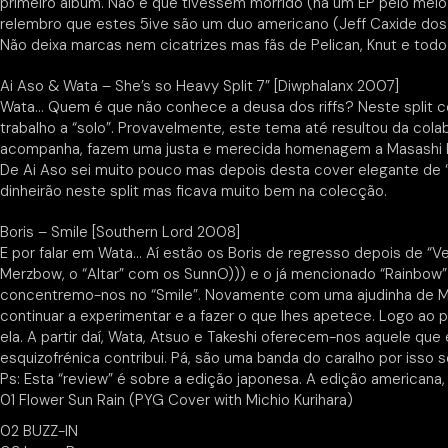
primeiro álbum. Não é que tivessem morrido (há um EP pelo meio
relembro que estes 5ive são um duo americano (Jeff Caxide dos I
Não deixa marcas nem cicatrizes mas fãs de Pelican, Knut e todo
Ai Aso & Wata – She’s so Heavy Split 7” [Diwphalanx 2007]
Wata… Quem é que não conhece a deusa dos riffs? Neste split com
trabalho a “solo”. Provavelmente, este tema até resultou da co
acompanha, fazem uma justa e merecida homenagem a Masashi Kit
De Ai Aso sei muito pouco mas depois desta cover elegante de “
dinheirão neste split mas ficava muito bem na colecção.
Boris – Smile [Southern Lord 2008]
E por falar em Wata… Aí estão os Boris de regresso depois de “
Merzbow, o “Altar” com os SunnO))) e o já mencionado “Rainbow”.
concentremo-nos no “Smile”. Novamente com uma ajudinha de Mich
continuar a experimentar e a fazer o que lhes apetece. Logo a
ela. A partir daí, Wata, Atsuo e Takeshi oferecem-nos aquele que
esquizofrénica contribui. Pá, são uma banda do caralho por isso s
Ps: Esta “review” é sobre a edição japonesa. A edição americana
01 Flower Sun Rain (PYG Cover with Michio Kurihara)
02 BUZZ-IN