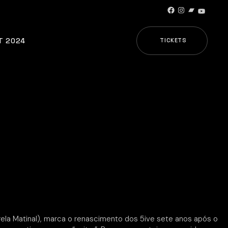
Facebook
Instagram
Bandcamp
YouTub
T 2024
TICKETS
ela Matinal), marca o renascimento dos 5ive sete anos após o