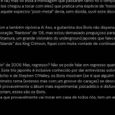
 e tal) mas foi essa a mensagem que passaram tanto foi o tempo
sis chegou a tocar com eles) que pratica uma espécie de “instru
 aquele espectro “post-metal” devia, sem dúvida, ouvir este disc
 a também nipónica Ai Aso, a guitarrista dos Boris não dispensa
laboração “Rainbow” de ‘06, mas estou demasiado preguiçoso par
amura, um grande visionário do underground japonês que falece
Islands” dos King Crimson, fiquei com muita vontade de continua
Vein” de 2006. Mas, regresso? Não se pode falar em regresso qu
 Este trio japonês é inclusive conhecido por dar entrevistas sob
io e de Stephen O’Malley, os Boris mostram (se é que alguém ai
o primeiro tema (extenso mas com um groove do caraças) se des
 é provavelmente o álbum mais experimental, psicadélico e disfunc
orriam, estes são os Boris.
, a que provavelmente vai morar em casa de todos nós, tem um art