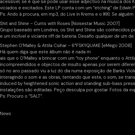
acessível, se é que se pode usar esse adjectivo na música dos 
viciados e excitados. Este LP conta com um “etching” de Edwin 
Ps: Ando à procura, em mp3, do Live in Krems e o IKKI. Se alguém t
Shit and Shine – Cunts with Roses [Noisestar Music 2007]
Grupo baseado em Londres, os Shit and Shine são conhecidos pe
e um incrível e viciante riff de bateria. Desafio qualquer de um d
Stephen O’Malley & Attila Csihar – 6°FSKYQUAKE [eMego 2008]
Há quem diga que este álbum não é nada m
ais que o O’Malley a brincar com um “toy phone” enquanto o Atti
incompreendidos e objectos de insulto apenas por serem difere
só no ano passado viu a luz do dia numa exposição de Banks Viol
interagindo o som e as obras, tentando que este, o som, se tran
induced by heightened sonic action and standing sub-bass pressu
instalações são editadas. Peço desculpa por gostar. Fotos da e
Ps: Procuro o “SALT”.
News