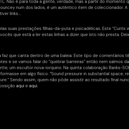
KTL. Não é para toda a gente, verdade, mas a partir do momento
Pouncey num dos lados, é um autêntico item de coleccionador. A 
iver links…
las suas prestações filhas-da-puta e psicadélicas. Este “Cunts
e vocês que está a ler estas linhas a dizer que isto não presta. D
la faz que canta dentro de uma baleia. Este tipo de comentários 
ntes e se vamos falar do “quebrar barreiras” então nem saímos
ette, um escultor nova-iorquino. Na quinta colaboração Banks-SOM
sformasse em algo físico. “Sound pressure in substantial space, 
re.” Sendo assim, quem não pôde assistir ao resultado final nun
xposição
aqui
e
aqui
.