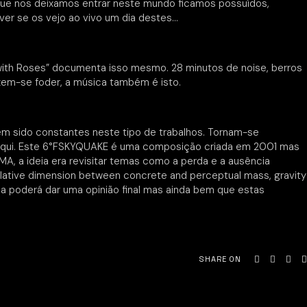
 que nos deixamos entrar neste mundo ficamos possuídos,
ver se os vejo ao vivo um dia destes…
 with Roses” documenta isso mesmo. 28 minutos de noise, berros
eixem-se foder, a música também é isto.
têm sido constantes neste tipo de trabalhos. Tornam-se
 daqui. Este 6°FSKYQUAKE é uma composição criada em 2001 mas
A, a ideia era revisitar temas como a perda e a ausência
relative dimension between concrete and perceptual mass, gravity
ca poderá dar uma opinião final mas ainda bem que estas
SHARE ON