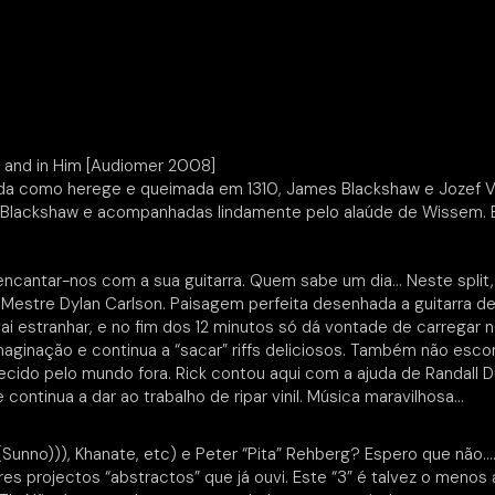
im and in Him [Audiomer 2008]
nada como herege e queimada em 1310, James Blackshaw e Jozef 
 Blackshaw e acompanhadas lindamente pelo alaúde de Wissem. E
 encantar-nos com a sua guitarra. Quem sabe um dia… Neste split
o Mestre Dylan Carlson. Paisagem perfeita desenhada a guitarra 
 estranhar, e no fim dos 12 minutos só dá vontade de carregar no p
ginação e continua a “sacar” riffs deliciosos. Também não escond
onhecido pelo mundo fora. Rick contou aqui com a ajuda de Randal
ntinua a dar ao trabalho de ripar vinil. Música maravilhosa…
(Sunno))), Khanate, etc) e Peter “Pita” Rehberg? Espero que não
es projectos “abstractos” que já ouvi. Este “3” é talvez o men