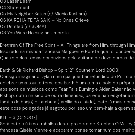
03 Laser Beam
04 Statement
05 My Neighbor Satan (c/ Michio Kurihara)
06 KA RE HA TE TA SA KI – No Ones Grieve
07 Untitled (c/ SOMA)
08 You Were Holding an Umbrella
Brethren Of The Free Spirit – All Things are from Him, through H
Inspirado na mística francesa Marguerite Porete que foi conde
Quatro belos temas conduzidos pela guitarra de doze cordas de
Earth & Sir Richard Bishop – Split 12” [Southern Lord 2008]
Consigo imaginar o Dylan num qualquer bar refundido do Porto a
celebrar uma tour, o tema dos Earth é um tema a solo do própri
aos sons de músicos como Fear Falls Burning e Aidan Baker não vai
Bishop, outro músico de outra dimensão, parece não esgotar a ima
família do banjo) e Tambura (família do alaúde), este já mais c
este doze polegadas já esgotou por isso um bem-haja a quem se co
KTL – 3 [Or 2007]
Será este o último trabalho deste projecto de Stephen O’Malley 
francesa Gisèle Vienne e acabaram por se tornar num dos melhor