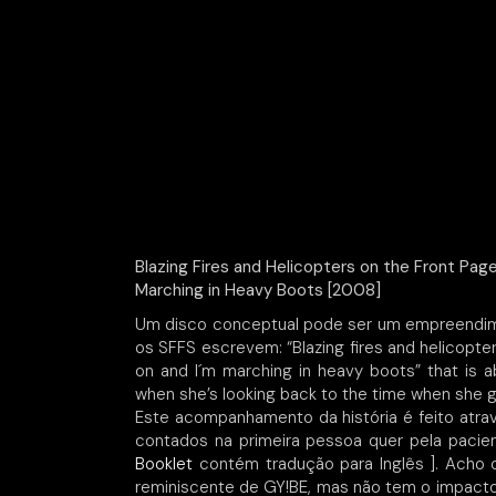
Blazing Fires and Helicopters on the Front Pag
Marching in Heavy Boots [2008]
Um disco conceptual pode ser um empreendime
os SFFS escrevem: “Blazing fires and helicopte
on and I´m marching in heavy boots” that is ab
when she’s looking back to the time when she go
Este acompanhamento da história é feito atra
contados na primeira pessoa quer pela pacie
Booklet
contém tradução para Inglês ]. Acho 
reminiscente de GY!BE, mas não tem o impacto