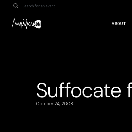
Skip
to
the
content
ABOUT
Suffocate 
October 24, 2008