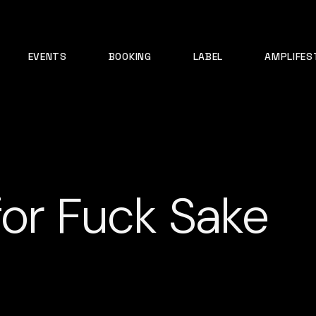
EVENTS
BOOKING
LABEL
AMPLIFES
for Fuck Sake