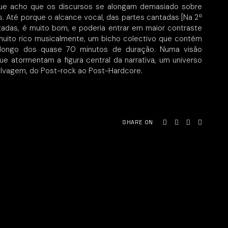
rque acho que os discursos se alongam demasiado sobre
. Até porque o alcance vocal, das partes cantadas [Na 2ª
itadas, é muito bom, e poderia entrar em maior contraste
 muito rico musicalmente, um bicho colectivo que contém
 longo dos quase 70 minutos de duração. Numa visão
ue atormentam a figura central da narrativa, um universo
selvagem, do Post-rock ao Post-Hardcore.
e
SHARE ON