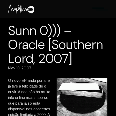
Skip
to
the
content
Sunn 0))) –
Oracle [Southern
Lord, 2007]
May 18, 2007
O novo EP anda por aí e
já tive a felicidade de o
ouvir. Ainda não há muita
info online mas sabe-se
que para já só está
disponível nos concertos,
edição limitada a 2000. A