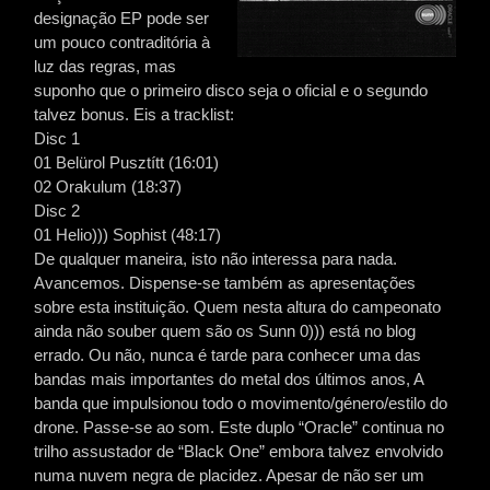
designação EP pode ser
um pouco contraditória à
luz das regras, mas
suponho que o primeiro disco seja o oficial e o segundo
talvez bonus. Eis a tracklist:
Disc 1
01 Belürol Pusztítt (16:01)
02 Orakulum (18:37)
Disc 2
01 Helio))) Sophist (48:17)
De qualquer maneira, isto não interessa para nada.
Avancemos. Dispense-se também as apresentações
sobre esta instituição. Quem nesta altura do campeonato
ainda não souber quem são os Sunn 0))) está no blog
errado. Ou não, nunca é tarde para conhecer uma das
bandas mais importantes do metal dos últimos anos, A
banda que impulsionou todo o movimento/género/estilo do
drone. Passe-se ao som. Este duplo “Oracle” continua no
trilho assustador de “Black One” embora talvez envolvido
numa nuvem negra de placidez. Apesar de não ser um