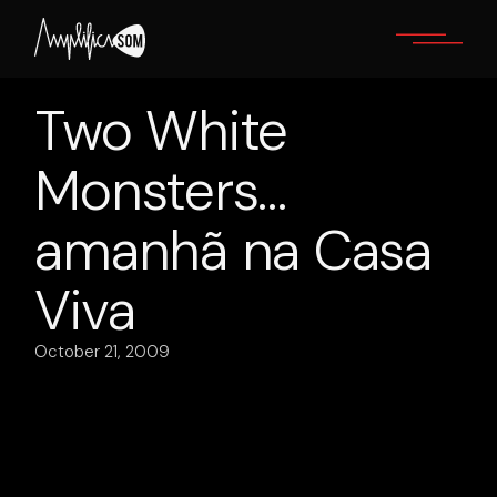
Skip
to
the
content
Two White
Monsters…
amanhã na Casa
Viva
October 21, 2009