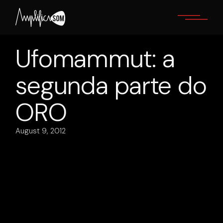
Skip
to
the
content
Ufomammut: a
segunda parte do
ORO
August 9, 2012