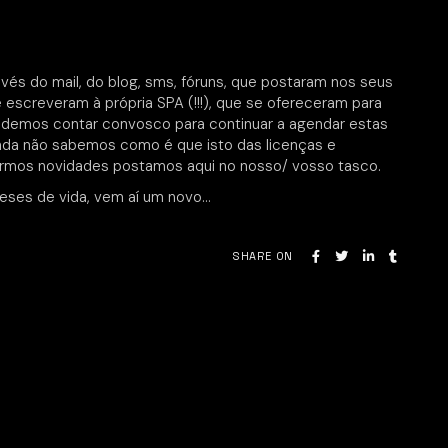
és do mail, do blog, sms, fóruns, que postaram nos seus
escreveram à própria SPA (!!!), que se ofereceram para
odemos contar convosco para continuar a agendar estas
nda não sabemos como é que isto das licenças e
vermos novidades postamos aqui no nosso/ vosso tasco.
meses de vida, vem aí um novo…
SHARE ON