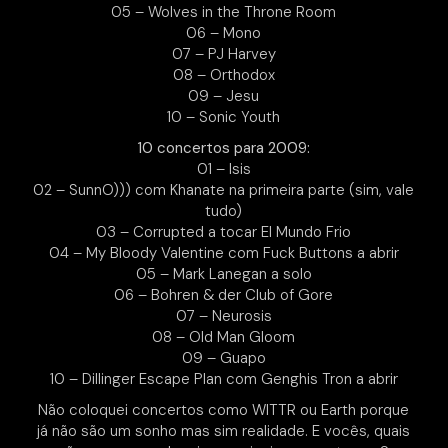
05 – Wolves in the Throne Room
06 – Mono
07 – PJ Harvey
08 – Orthodox
09 – Jesu
10 – Sonic Youth
10 concertos para 2009:
01 – Isis
02 – SunnO))) com Khanate na primeira parte (sim, vale
tudo)
03 – Corrupted a tocar El Mundo Frio
04 – My Bloody Valentine com Fuck Buttons a abrir
05 – Mark Lanegan a solo
06 – Bohren & der Club of Gore
07 – Neurosis
08 – Old Man Gloom
09 – Guapo
10 – Dillinger Escape Plan com Genghis Tron a abrir
Não coloquei concertos como WITTR ou Earth porque
já não são um sonho mas sim realidade. E vocês, quais