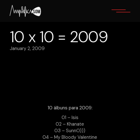
Skip
to
the
content
10 x 10 = 2009
January 2, 2009
10 álbuns para 2009:
01 – Isis
02 – Khanate
03 – SunnO)))
04 – My Bloody Valentine