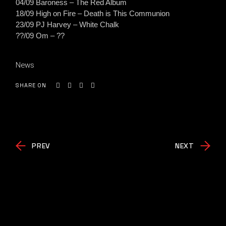
04/09 Baroness – The Red Album
18/09 High on Fire – Death is This Communion
23/09 PJ Harvey – White Chalk
??/09 Om – ??
News
SHARE ON
PREV
NEXT