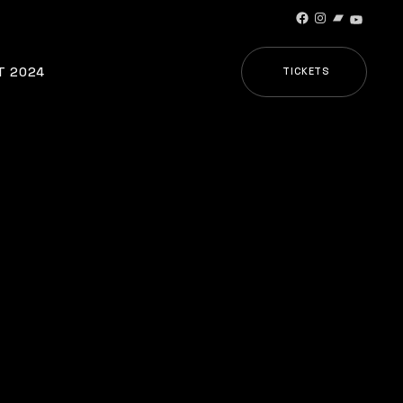
Facebook
Instagram
Bandcamp
YouTub
T 2024
TICKETS