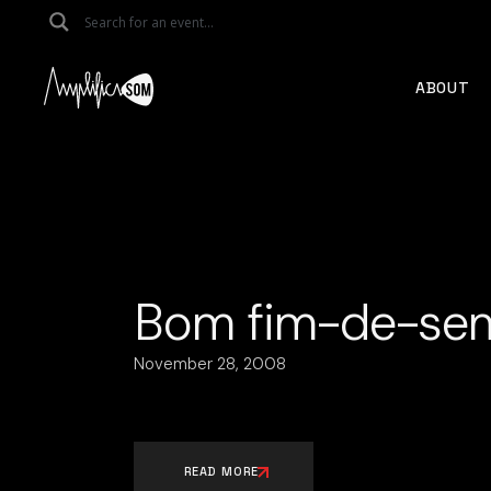
Skip
to
the
content
ABOUT
Bom fim-de-sem
November 28, 2008
READ MORE