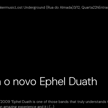
rmusicLost Underground (Rua do Almada)3/12, Quarta22hEntrada l
 o novo Ephel Duath
009 “Ephel Duath is one of those bands that truly understands 
n amazing experience and it i