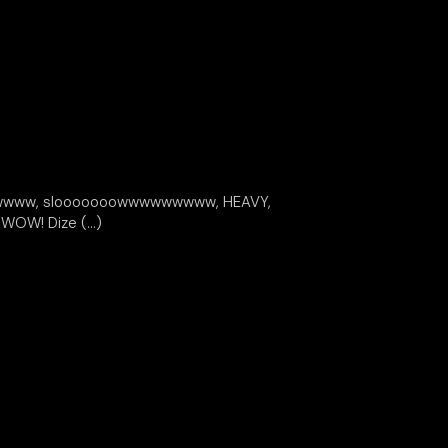
owwwww, slooooooowwwwwwwww, HEAVY,
 WOW! Dize