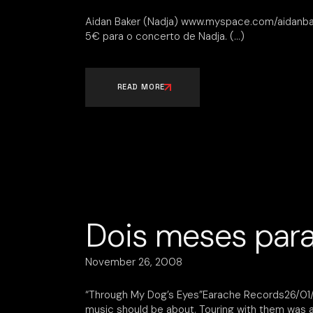
Aidan Baker (Nadja) www.myspace.com/aidanbake
5€ para o concerto de Nadja.
READ MORE
Dois meses para
November 26, 2008
“Through My Dog’s Eyes”Earache Records26/01/2
music should be about. Touring with them was a