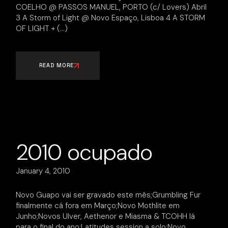
COELHO @ PASSOS MANUEL, PORTO (c/ Lovers) Abril
3 A Storm of Light @ Novo Espaço, Lisboa 4 A STORM
OF LIGHT +
READ MORE
2010 ocupado
January 4, 2010
Novo Guapo vai ser gravado este mês;Grumbling Fur
finalmente cá fora em Março;Novo Mothlite em
Junho;Novos Ulver, Aethenor e Miasma & TCOHH lá
para o final do ano;Latitudes session a solo;Novo