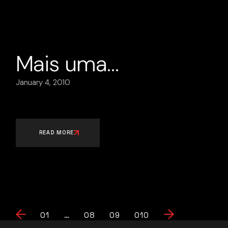
Mais uma…
January 4, 2010
READ MORE
Posts
01
…
08
09
010