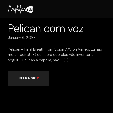
Skip
to
the
content
Pelican com voz
January 6, 2010
Pelican – Final Breath from Scion A/V on Vimeo. Eu não
me acredito!… O que será que eles vão inventar a
seguir?! Pelican a capella, não?!
READ MORE