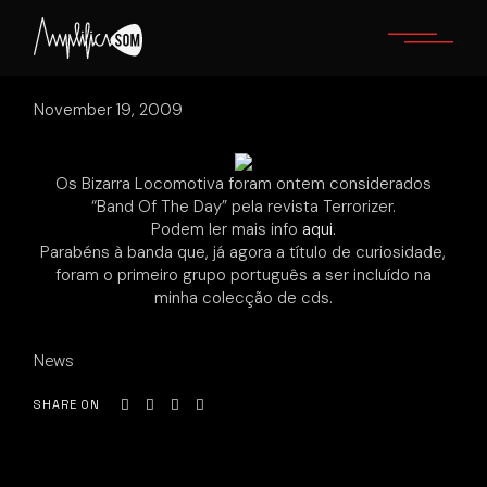
Skip
to
the
content
November 19, 2009
Os Bizarra Locomotiva foram ontem considerados
“Band Of The Day” pela revista Terrorizer.
Podem ler mais info
aqui.
Parabéns à banda que, já agora a título de curiosidade,
foram o primeiro grupo português a ser incluído na
minha colecção de cds.
News
SHARE ON