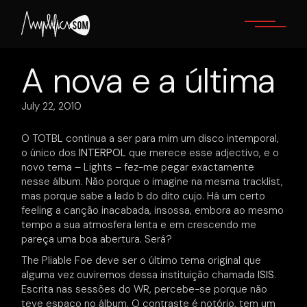
Skip
to
the
content
A nova e a última
July 22, 2010
O TOTBL continua a ser para mim um disco intemporal,
o único dos
INTERPOL
que merece esse adjectivo, e o
novo tema – Lights – fez-me pegar exactamente
nesse álbum. Não porque o imagine na mesma tracklist,
mas porque sabe a lado b do dito cujo. Há um certo
feeling a canção inacabada, insossa, embora ao mesmo
tempo a sua atmosfera lenta e em crescendo me
pareça uma boa abertura. Será?
The Pliable Foe deve ser o último tema original que
alguma vez ouviremos dessa instituição chamada
ISIS
.
Escrita nas sessões do WR, percebe-se porque não
teve espaço no álbum. O contraste é notório, tem um