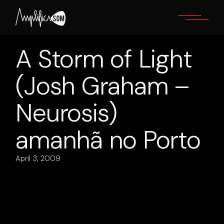
Skip
to
the
content
A Storm of Light
(Josh Graham –
Neurosis)
amanhã no Porto
April 3, 2009