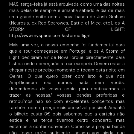
MAS, terça-feira já está arquivada como uma das noites
mais belas de sempre e amanhã sábado é dia de mais
uma grande noite com a nova banda de Josh Graham
(Neurosis, ex Red Sparowes, Battle of Mice, etc), os
A
STORM OF LIGHT
:
http://www.myspace.com/astormoflight
Mais uma vez, o nosso empenho foi fundamental para
que a tour começasse em Portugal e os A Storm of
Light decidiram vir de Nova Iorque directamente para
Lisboa onde começarão a tour europeia. Devem estar a
chegar neste preciso momento e tocam esta noite em
Oeiras. O que quero dizer com isto é que nós
Amplificasom não somos nada sem vocês,
dependemos do vosso apoio para continuarmos a
trazer as nossas/ vossas bandas preferidas e
retribuímos não só com excelentes concertos mas
também com o preço mais acessível possível. Amanhã
o bilhete custa 8€ pois sabemos que a carteira não
estica e na terça tivemos outro concerto, mas
estamos a contar convosco. Como se a própria banda
não fosse razão suficiente, adianto-vos ainda que