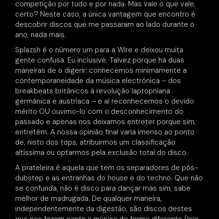
competição por tudo e por nada. Mas vale o que vale,
certo? Neste caso, a única vantagem que encontro é
descobrir discos que me passaram ao lado durante o
ano, nada mais.
Splazsh é o número um para a Wire e deixou muita
gente confusa. Eu inclusive. Talvez porque há duas
maneiras de o digerir: conhecemos minimamente a
contemporaneidade da música electrónica – dos
breakbeats britânicos à revolução laptopniana
germânica e austríaca – e aí reconhecemos o devido
mérito OU ouvimo-lo com o desconhecimento do
passado e apenas nos deixamos entreter porque sim,
entretém. A nossa opinião final varia imenso ao ponto
de, nisto dos tops, atribuirmos um classificação
altíssima ou optarmos pela exclusão total do disco.
A prateleira é aquela que tem os separadores de pós-
dubstep e as entranhas do house e do techno. Que não
se confunda, não é disco para dançar mas sim, sabe
melhor de madrugada. De qualquer maneira,
independentemente da digestão, são discos destes