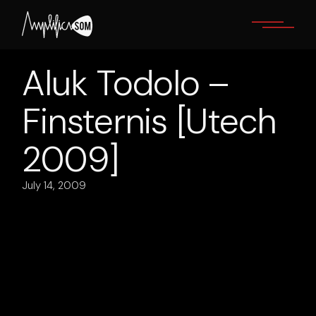
Skip
to
the
content
Aluk Todolo –
Finsternis [Utech
2009]
July 14, 2009