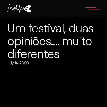
Skip
to
the
content
Um festival, duas
opiniões…. muito
diferentes
July 14, 2009