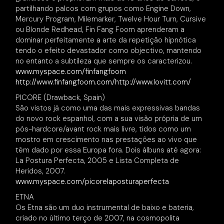
partilhando palcos com grupos como Engine Down,
Mercury Program, Milemarker, Twelve Hour Turn, Cursive
ou Blonde Redhead, Fin Fang Foom aprenderam a
dominar perfeitamente a arte da repetição hipnótica
tendo o efeito devastador como objectivo, mantendo
no entanto a subtileza que sempre os caracterizou.
www.myspace.com/finfangfoom
http://www.finfangfoom.com/
http://www.lovitt.com/
PICORE (Drawback, Spain)
São vistos já como uma das mais expressivas bandas
do novo rock espanhol, com a sua visão própria de um
pós-hardcore/avant rock mais livre, tidos como um
mostro em crescimento nas prestações ao vivo que
têm dado por essa Europa fora. Dois álbuns até agora:
La Postura Perfecta, 2005 e Lista Completa de
Heridos, 2007.
www.myspace.com/picorelaposturaperfecta
ETNA
Os Etna são um duo instrumental de baixo e bateria,
criado no último terço de 2007, na cosmopolita