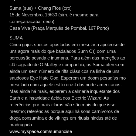
Suma (sue) + Chang Ffos (cro)
15 de Novembro, 19h30 (sim, é mesmo para
começar/acabar cedo)
Casa Viva (Praça Marquês de Pombal, 167 Porto)
SUMA
Cinco gajos suecos apostados em mesclar a apoteose de
uns agora mais do que badalados Sunn O)) com uma
percussão pesada e inumana. Para além das menções ao
clã sagrado de O’Malley e companhia, os Suma oferecem
ainda um sem número de riffs clássicos na linha de uns
saudosos Eye Hate God. Esperem um doom pesadíssimo
mesclado com aquele estilo crust dos norte-americanos.
Mas ainda há mais, esperem a calmaria inquietante dos
Earth e a insanidade ácida dos Electric Wizard. As
referências por mais claras não são mais do que isso
mesmo; referências porque aqui há sons carnívoros de
droga consumida e de vikings em rituais hindus até de
madrugada.
www.myspace.com/sumanoise