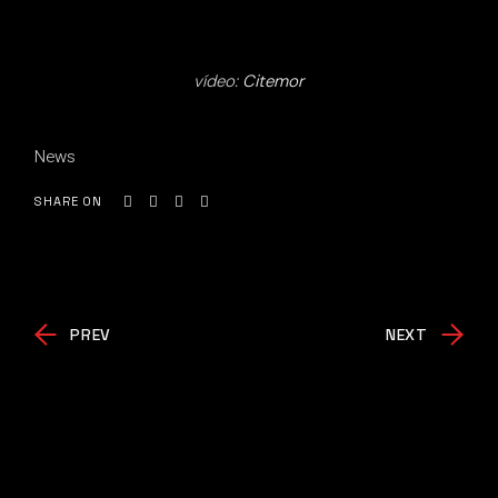
vídeo:
Citemor
News
SHARE ON
PREV
NEXT