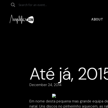
Skip
to
the
content
ABOUT
Até já, 201
December 24, 2014
Em nome desta pequena mas grande equipa de
natal. Uns discos no pinheirinho aquecem, as