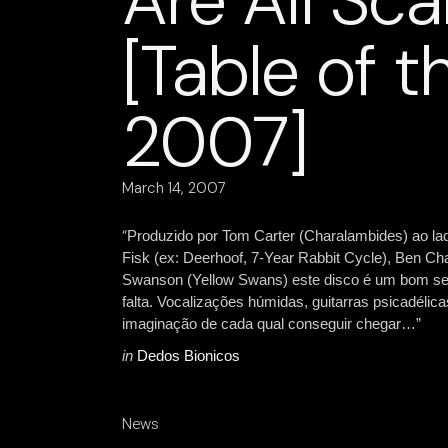
Are All Sc
[Table of t
2007]
March 14, 2007
“
Produzido por Tom Carter (Charalambides) ao l
Fisk (ex: Deerhoof, 7-Year Rabbit Cycle), Ben Ch
Swanson (Yellow Swans) este disco é um bom sed
falta. Vocalizações húmidas, guitarras psicadéli
imaginação de cada qual conseguir chegar…”
in
Dedos Bionicos
News