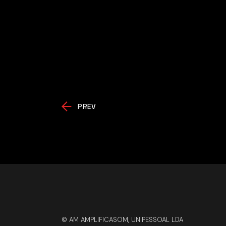
PREV
© AM AMPLIFICASOM, UNIPESSOAL LDA