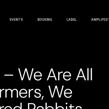
EVENTS
BOOKING
LABEL
AMPLIFES
 – We Are All
armers, We