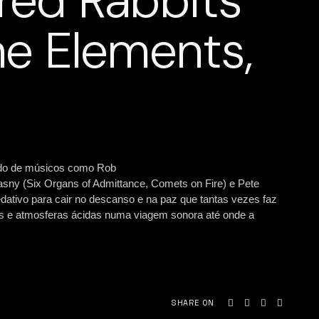
ared Rabbits
he Elements,
ado de músicos como Rob
asny (Six Organs of Admittance, Comets on Fire) e Pete
ativo para cair no descanso e na paz que tantas vezes faz
cas e atmosferas ácidas numa viagem sonora até onde a
SHARE ON