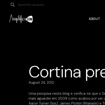
Skip
to
the
content
ABOUT
Cortina pr
August 24, 2012
Uma pesquisa neste blog e verifica-se que o 
mais aguardei em 2009 como acabou por ser u
Aaron Turner (Isis), James Plotkin (Khanate) 