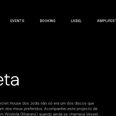
EVENTS
BOOKING
LABEL
AMPLIFES
eta
Secret House dos Jodis não só era um dos discos que
m dos meus preferidos. Acompanhei este projecto de
e Tim Wyskida (Khanate) quando ainda se chamava Vessel…