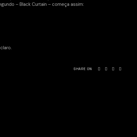
 segundo – Black Curtain – começa assim:
claro.
SHARE ON