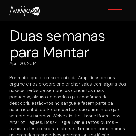
Skip
to
the
content
Duas semanas
para Mantar
April 26, 2014
Por muito que o crescimento da Amplificasom nos
orgulhe e nos proporcione encher salas com alguns dos
nossos heróis de sempre, os concertos mais
pequenos, alguns de bandas que acabámos de
descobrir, estão-nos no sangue e fazem parte da
nossa identidade. É com certeza que afirmamos que
sempre os faremos. Wolves in the Throne Room, Icos,
Altar of Plagues, Bossk, Eagle Twin e tantos outros –
alguns deles cresceram até se afirmarem como nomes
maiores dos respectivos géneros, outros já não