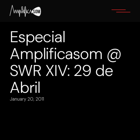
Skip
to
the
content
Especial
Amplificasom @
SWR XIV: 29 de
Abril
January 20, 2011