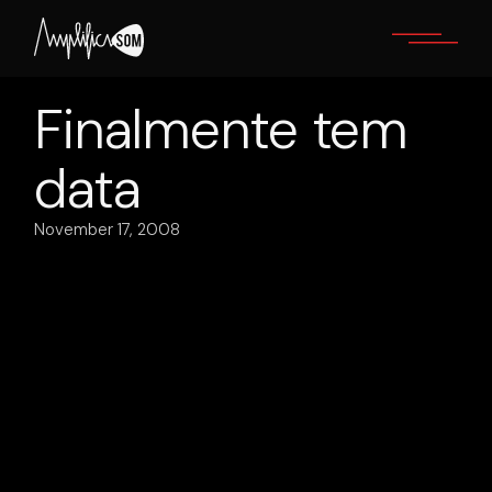
Skip
to
the
content
Finalmente tem
data
November 17, 2008