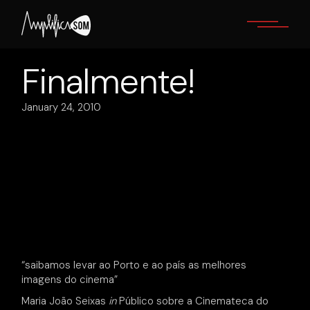
Skip
to
the
content
Finalmente!
January 24, 2010
“saibamos levar ao Porto e ao país as melhores
imagens do cinema”
Maria João Seixas
in
Público sobre a Cinemateca do