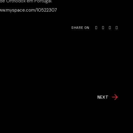
 de Orthodox em Portugal.
www.myspace.com/10522307
SHARE ON
NEXT