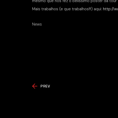
mesmo que nos fez o belíssimo poster da tour
Mais trabalhos (e que trabalhos!!!) aqui:
http://
News
PREV