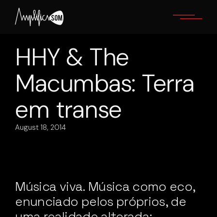
Skip
to
the
content
HHY & The
Macumbas: Terra
em transe
August 18, 2014
Música viva. Música como eco,
enunciado pelos próprios, de
uma realidade alterada: