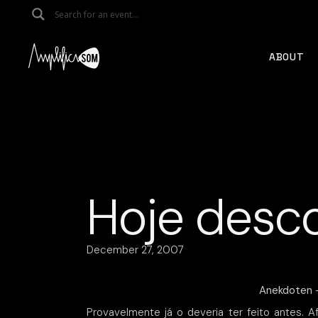
Skip
to
the
content
ABOUT
Hoje desco
December 27, 2007
Anekdoten –
Provavelmente já o deveria ter feito antes. A