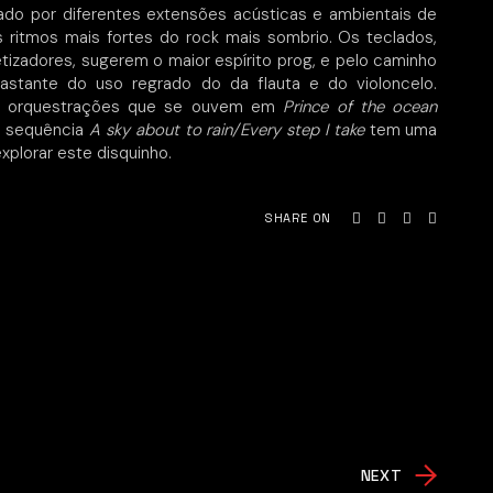
do por diferentes extensões acústicas e ambientais de
ritmos mais fortes do rock mais sombrio. Os teclados,
etizadores, sugerem o maior espírito prog, e pelo caminho
stante do uso regrado do da flauta e do violoncelo.
las orquestrações que se ouvem em
Prince of the ocean
a sequência
A sky about to rain/Every step I take
tem uma
xplorar este disquinho.
SHARE ON
NEXT