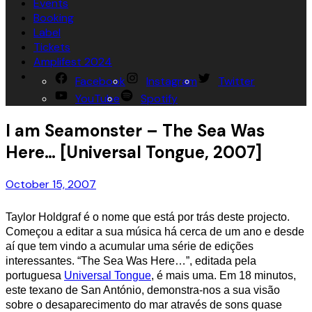
Events
Booking
Label
Tickets
Amplifest 2024
Facebook
Instagram
Twitter
YouTube
Spotify
I am Seamonster – The Sea Was
Here… [Universal Tongue, 2007]
October 15, 2007
Taylor Holdgraf é o nome que está por trás deste projecto.
Começou a editar a sua música há cerca de um ano e desde
aí que tem vindo a acumular uma série de edições
interessantes. “The Sea Was Here…”, editada pela
portuguesa
Universal Tongue
, é mais uma. Em 18 minutos,
este texano de San António, demonstra-nos a sua visão
sobre o desaparecimento do mar através de sons quase