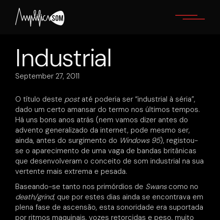
Skip
to
the
content
Industrial
September 27, 2011
O título deste
post
até poderia ser “industrial à séria”,
dado um certo amansar do termo nos últimos tempos.
Há uns bons anos atrás (nem vamos dizer antes do
advento generalizado da internet, pode mesmo ser,
ainda, antes do surgimento do
Windows 95
), registou-
se o aparecimento de uma vaga de bandas britânicas
que desenvolveram o conceito de som industrial na sua
vertente mais extrema e pesada.
Baseando-se tanto nos primórdios de
Swans
como no
death/grind
, que por estes dias ainda se encontrava em
plena fase de ascensão, esta sonoridade era suportada
por ritmos maquinais, vozes retorcidas e peso, muito