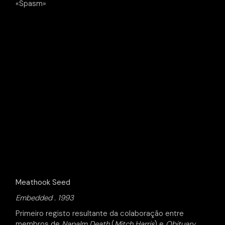
«Spasm»
Meathook Seed
Embedded . 1993
Primeiro registo resultante da colaboração entre
membros de
Napalm Death
(
Mitch Harris
) e
Obituary