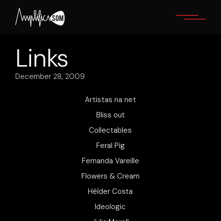
Skip
to
the
content
Links
December 28, 2009
Artistas na net
Bliss out
Collectables
Feral Pig
Fernanda Vareille
Flowers & Cream
Hélder Costa
Ideologic