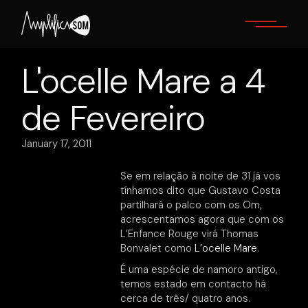
Skip
to
the
content
L'ocelle Mare a 4
de Fevereiro
January 17, 2011
Se em relação à noite de 31 já vos
tínhamos dito que Gustavo Costa
partilhará o palco com os Om,
acrescentamos agora que com os
L’Enfance Rouge virá Thomas
Bonvalet como
L’ocelle Mare
.
É uma espécie de namoro antigo,
temos estado em contacto há
cerca de três/ quatro anos.