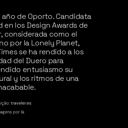
l año de Oporto. Candidata
 en los Design Awards de
er, considerada como el
no por la Lonely Planet,
Times se ha rendido a los
udad del Duero para
endido entusiasmo su
ural y los ritmos de una
nacabable.
sição:
traveler.es
gens por lá.