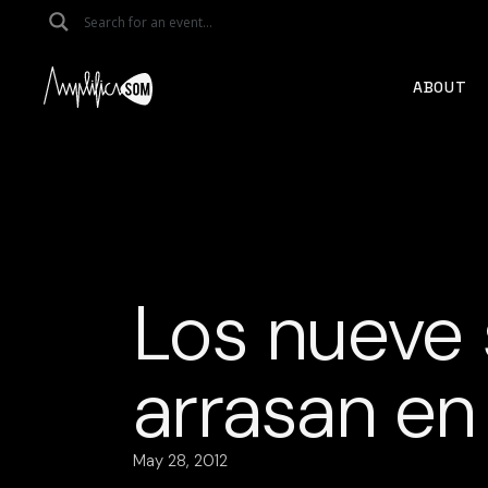
Skip
to
the
content
ABOUT
Los nueve 
arrasan en
May 28, 2012