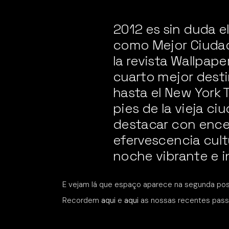
2012 es sin duda e
como Mejor Ciudad
la revista Wallpap
cuarto mejor desti
hasta el New York 
pies de la vieja ci
destacar con enc
efervescencia cult
noche vibrante e i
E vejam lá que espaço aparece na segunda po
Recordem
aqui
e
aqui
as nossas recentes passa