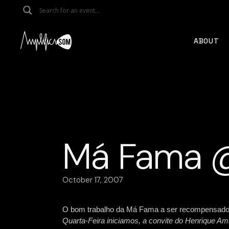
Skip
to
the
content
ABOUT
Má Fama @
October 17, 2007
O bom trabalho da Má Fama a ser recompensado
Quarta-Feira iniciamos, a convite do Henrique A