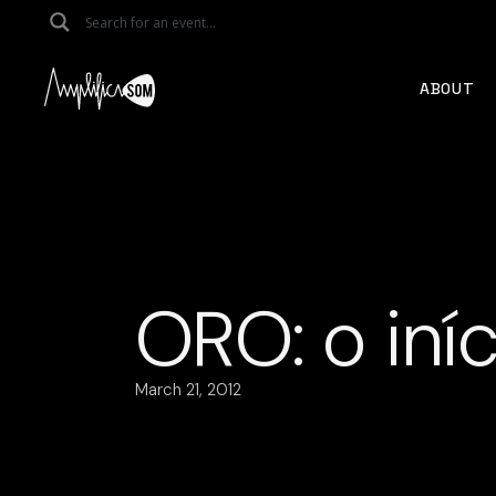
Skip
to
the
content
ABOUT
ORO: o iníc
March 21, 2012