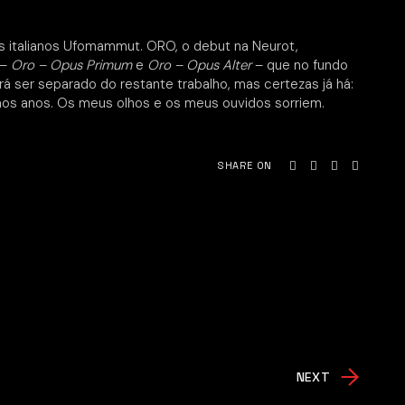
 italianos Ufomammut. ORO, o debut na Neurot,
 –
Oro – Opus Primum
e
Oro – Opus Alter
– que no fundo
ser separado do restante trabalho, mas certezas já há:
mos anos. Os meus olhos e os meus ouvidos sorriem.
SHARE ON
NEXT