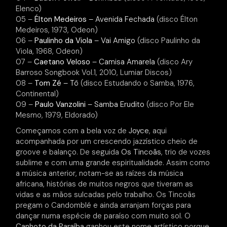
Elenco)
05 –
Élton Medeiros
– Avenida Fechada
(disco Élton
Medeiros, 1973, Odeon)
06 –
Paulinho da Viola
– Vai Amigo
(disco Paulinho da
Viola, 1968, Odeon)
07 –
Caetano Veloso
– Camisa Amarela
(disco Ary
Barroso Songbook Vol.1, 2010, Lumiar Discos)
08 –
Tom Zé
– Tô
(disco Estudando o Samba, 1976,
Continental)
09 –
Paulo Vanzolini
– Samba Erudito
(disco Por Ele
Mesmo, 1979, Eldorado)
Começamos com a bela voz de
Joyce
, aqui
acompanhada por um crescendo jazzístico cheio de
groove e balanço. De seguida
Os Tincoãs
, trio de vozes
sublime e com uma grande espiritualidade. Assim como
a música anterior, notam-se as raízes da música
africana, histórias de muitos negros que tiveram as
vidas e as mãos sulcadas pelo trabalho. Os Tincoãs
pregam o Candomblé e ainda arranjam forças para
dançar numa espécie de paraíso com muito sol. O
Canhoto da Paraíba
ganhou este nome artístico porque