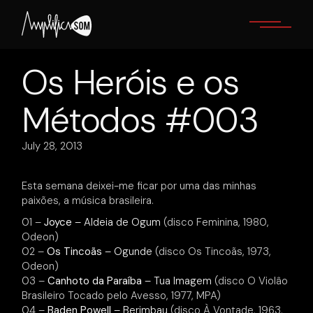
Skip
to
the
content
Os Heróis e os
Métodos #003
July 28, 2013
Esta semana deixei-me ficar por uma das minhas
paixões, a música brasileira.
01 –
Joyce
– Aldeia de Ogum
(disco Feminina, 1980,
Odeon)
02 –
Os Tincoãs
– Ogunde
(disco Os Tincoãs, 1973,
Odeon)
03 –
Canhoto da Paraíba
– Tua Imagem
(disco O Violâo
Brasileiro Tocado pelo Avesso, 1977, MPA)
04 –
Baden Powell
– Berimbau
(disco À Vontade, 1963,