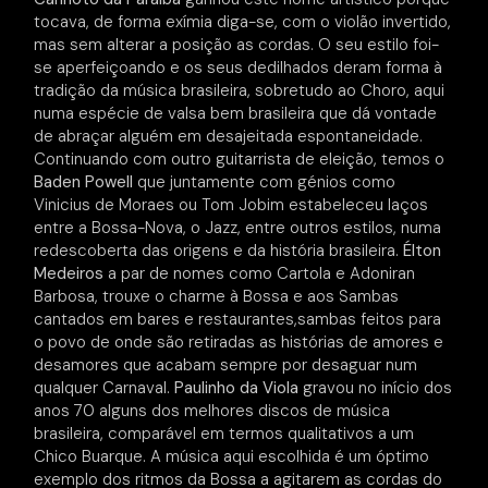
tocava, de forma exímia diga-se, com o violão invertido,
mas sem alterar a posição as cordas. O seu estilo foi-
se aperfeiçoando e os seus dedilhados deram forma à
tradição da música brasileira, sobretudo ao Choro, aqui
numa espécie de valsa bem brasileira que dá vontade
de abraçar alguém em desajeitada espontaneidade.
Continuando com outro guitarrista de eleição, temos o
Baden Powell
que juntamente com génios como
Vinicius de Moraes ou Tom Jobim estabeleceu laços
entre a Bossa-Nova, o Jazz, entre outros estilos, numa
redescoberta das origens e da história brasileira.
Élton
Medeiros
a par de nomes como Cartola e Adoniran
Barbosa, trouxe o charme à Bossa e aos Sambas
cantados em bares e restaurantes,sambas feitos para
o povo de onde são retiradas as histórias de amores e
desamores que acabam sempre por desaguar num
qualquer Carnaval.
Paulinho da Viola
gravou no início dos
anos 70 alguns dos melhores discos de música
brasileira, comparável em termos qualitativos a um
Chico Buarque. A música aqui escolhida é um óptimo
exemplo dos ritmos da Bossa a agitarem as cordas do