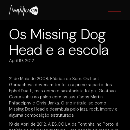
Skip
to
the
content
Os Missing Dog
Head e a escola
April 19, 2012
21 de Maio de 2008. Fábrica de Som. Os Lost
Gorbachevs deveriam ter feito a primeira parte dos
Ephel Duath, mas como o saxofonista foi pai, Gustavo
Costa subiu ao palco com os austríacos Martin
Philadelphy e Chris Janka. O trio intitula-se como
Missing Dog Head e deambula pelo jazz, rock, improv e
alguma composição estruturada.
19 de Abril de 2012. A ES.CO.LA da Fontinha, no Porto, é