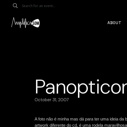
Skip
to
the
content
ABOUT
Panoptico
October 31, 2007
A foto não é minha mas dá para ter uma ideia da b
artwork diferente do cd, é uma rodela maravilhos