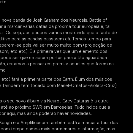
rto
a nova banda de
Josh Graham dos Neurosis
, Battle of
a marcar várias datas da próxima tour europeia e, tal
al. Ou seja, aos poucos vamos mostrando que o facto de
ditivo para as bandas passarem cá. Temos tempo para
reparem-se pois vai ser muito muito bom (projecção de
som, etc etc). É a primeira vez que um elemento dos
, pode ser que se abram portas para a tão aguardada
. Ah, estamos a pensar em premiar aqueles que forem na
omo.
 etc) fará a primeira parte dos Earth. É um dos músicos
nte também tem tocado com Manel-Ornatos-Violeta-Cruz)
ás o seu novo álbum via Neurot Grey Daturas é a outra
r até ao próximo SWR em Barroselas. Tudo indica que a
por aqui, mas ainda poderão haver novidades.
s Kongh e a Amplificasom também está a marcar a tour dos
e, com tempo damos mais pormenores e informação, mas