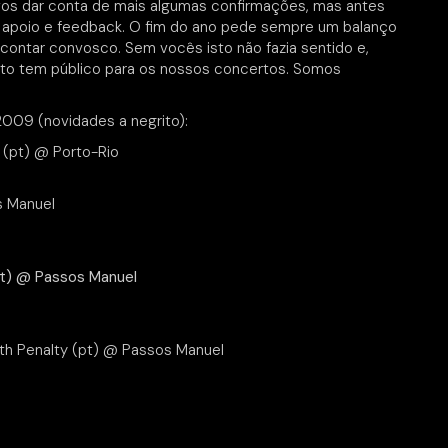
vos dar conta de mais algumas confirmações, mas antes
 apoio e feedback. O fim do ano pede sempre um balanço
ntar convosco. Sem vocês isto não fazia sentido e,
orto tem público para os nossos concertos. Somos
2009 (novidades a negrito):
 (pt) @ Porto-Rio
s Manuel
pt) @ Passos Manuel
ath Penalty (pt) @ Passos Manuel