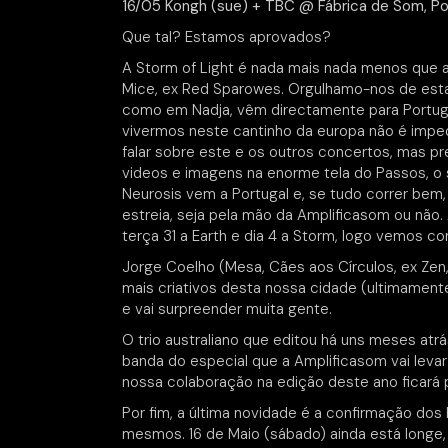
16/05 Kongh (sue) + TBC @ Fábrica de Som, Po
Que tal? Estamos aprovados?
A Storm of Light é nada mais nada menos que 
Mice, ex Red Sparowes. Orgulhamo-nos de estar 
como em Nadja, vêm directamente para Portug
vivermos neste cantinho da europa não é impe
falar sobre este e os outros concertos, mas p
videos e imagens na enorme tela do Passos, o 
Neurosis vem a Portugal e, se tudo correr bem
estreia, seja pela mão da Amplificasom ou não
terça 31 a Earth e dia 4 a Storm, logo vemos c
Jorge Coelho (Mesa, Cães aos Círculos, ex Zen,
mais criativos desta nossa cidade (ultimame
e vai surpreender muita gente.
O trio australiano que editou há uns meses atr
banda do especial que a Amplificasom vai leva
nossa colaboração na edição deste ano ficará 
Por fim, a última novidade é a confirmação do
mesmos. 16 de Maio (sábado) ainda está long