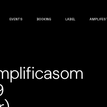
EVENTS
BOOKING
LABEL
AMPLIFES
mplificasom
9