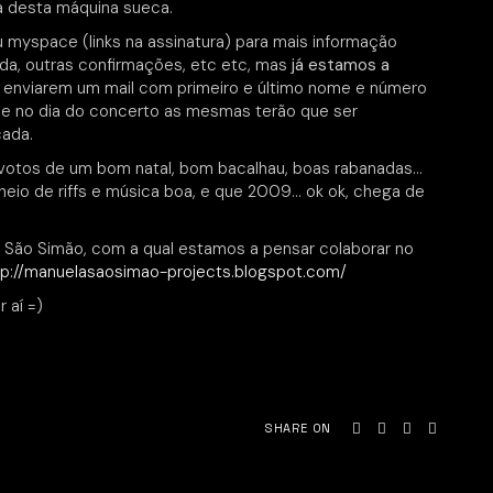
ia desta máquina sueca.
myspace (links na assinatura) para mais informação
da, outras confirmações, etc etc, mas
já estamos a
a enviarem um mail com primeiro e último nome e número
que no dia do concerto as mesmas terão que ser
cada.
otos de um bom natal, bom bacalhau, boas rabanadas…
eio de riffs e música boa, e que 2009… ok ok, chega de
a São Simão, com a qual estamos a pensar colaborar no
tp://manuelasaosimao-projects.blogspot.com/
 aí =)
SHARE ON