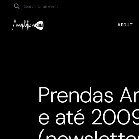
Skip
to
the
content
ABOUT
Prendas A
e até 200