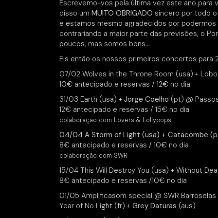
Escrevemo-vos pela última vez este ano para 
disso um
MUITO OBRIGADO
sincero por todo o
e estamos mesmo agradecidos por podermos co
contrariando a maior parte das previsões, o P
poucos, mas somos bons…
Eis então os nossos primeiros concertos para 
07/02 Wolves in the Throne Room (usa) + Löbo
10€ antecipado e reservas / 12€ no dia
31/03 Earth (usa) +
Jorge Coelho
(pt) @ Passo
12€ antecipado e reservas / 15€ no dia
colaboração com Lovers & Lollypops
04/04 A Storm of Light (usa) + Catacombe (
8€ antecipado e reservas / 10€ no dia
colaboração com SWR
15/04 This Will Destroy You (usa) + Without De
8€ antecipado e reservas /10€ no dia
01/05 Amplificasom special @ SWR Barroselas
Year of No Light (fr) +
Grey Daturas
(aus)