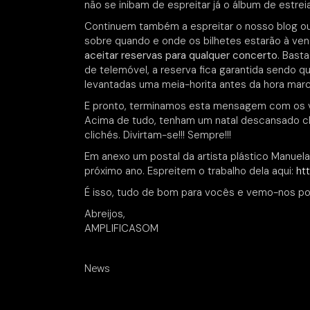
não se inibam de espreitar já o álbum de estre
Continuem também a espreitar o nosso blog ou 
sobre quando e onde os bilhetes estarão à ven
aceitar reservas para qualquer concerto
. Bast
de telemóvel, a reserva fica garantida sendo 
levantadas uma meia-horita antes da hora mar
E pronto, terminamos esta mensagem com os v
Acima de tudo, tenham um natal descansado ch
clichés. Divirtam-se!!! Sempre!!!
Em anexo um postal da artista plástico Manuel
próximo ano. Espreitem o trabalho dela aqui:
ht
É isso, tudo de bom para vocês e vemo-nos por
Abreijos,
AMPLIFICASOM
News