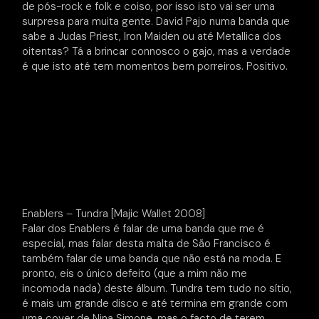
de pós-rock e folk e coiso, por isso isto vai ser uma
surpresa para muita gente. David Pajo numa banda que
sabe a Judas Priest, Iron Maiden ou até Metallica dos
oitentas? Tá a brincar connosco o gajo, mas a verdade
é que isto até tem momentos bem porreiros. Positivo.
Enablers – Tundra [Majic Wallet 2008]
Falar dos Enablers é falar de uma banda que me é
especial, mas falar desta malta de São Francisco é
também falar de uma banda que não está na moda. E
pronto, eis o único defeito (que a mim não me
incomoda nada) deste álbum. Tundra tem tudo no sítio,
é mais um grande disco e até termina em grande com
uma cover de Nina Simone, mas o facto de terem