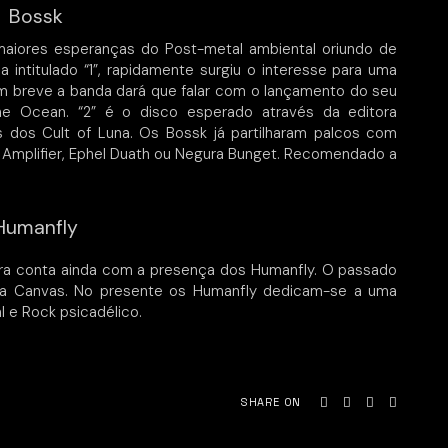
Bossk
iores esperanças do Post-metal ambiental oriundo de
a intitulado “1”, rapidamente surgiu o interesse para uma
Em breve a banda dará que falar com o lançamento do seu
e Ocean. “2” é o disco esperado através da editora
dos Cult of Luna. Os Bossk já partilharam palcos com
 Amplifier, Ephel Duath ou Negura Bunget. Recomendado a
Humanfly
rra conta ainda com a presença dos Humanfly. O passado
da Canvas. No presente os Humanfly dedicam-se a uma
 e Rock psicadélico.
SHARE ON