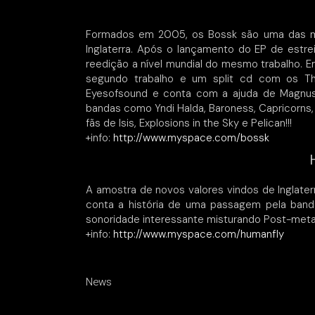
Formados em 2005, os Bossk são uma das ma
Inglaterra. Após o lançamento do EP de estrei
reedição a nível mundial do mesmo trabalho. 
segundo trabalho e um split cd com os Th
Eyesofsound e conta com a ajuda de Magnus 
bandas como Yndi Halda, Baroness, Capricorns,
fãs de Isis, Explosions in the Sky e Pelican!!!
+info:
http://www.myspace.com/bossk
A amostra de novos valores vindos de Inglate
conta a história de uma passagem pela ban
sonoridade interessante misturando Post-metal
+info:
http://www.myspace.com/humanfly
News