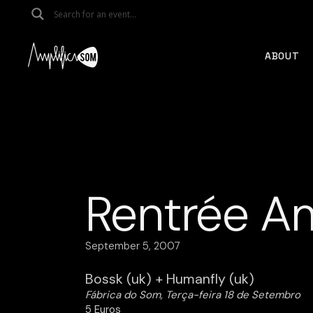
Skip
to
the
content
ABOUT
Rentrée A
September 5, 2007
Bossk (uk) + Humanfly (uk)
Fábrica do Som, Terça-feira 18 de Setembro
5 Euros