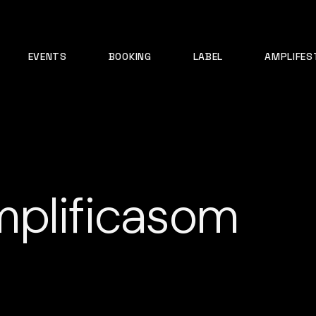
EVENTS
BOOKING
LABEL
AMPLIFES
mplificasom