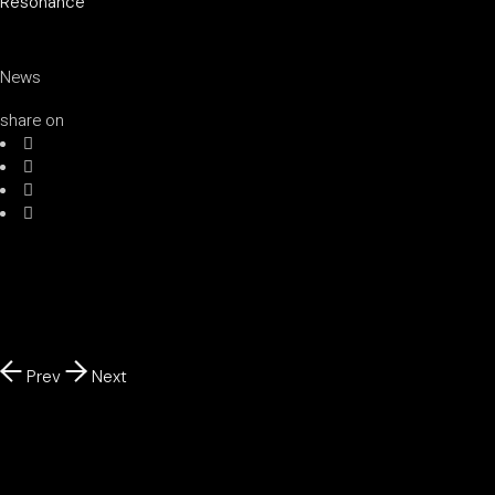
Resonance
News
share on
Prev
Next