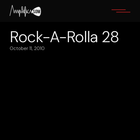
Skip
to
the
content
Rock-A-Rolla 28
October 11, 2010