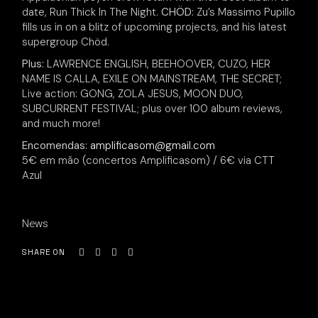
date, Run Thick In The Night.
CHÖD:
Zu’s Massimo Pupillo
fills us in on a blitz of upcoming projects, and his latest
supergroup Chöd.
Plus:
LAWRENCE ENGLISH, BEEHOOVER, CUZO, HER
NAME IS CALLA, EXILE ON MAINSTREAM, THE SECRET;
Live action: GONG, ZOLA JESUS, MOON DUO,
SUBCURRENT FESTIVAL; plus over 100 album reviews,
and much more!
Encomendas:
amplificasom@gmail.com
5€ em mão (concertos Amplificasom) / 6€ via CTT
Azul
News
SHARE ON