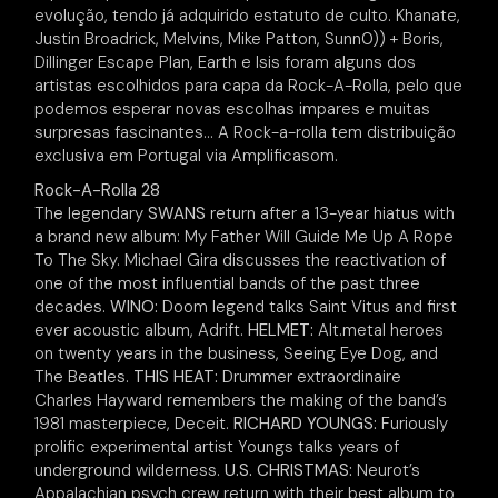
evolução, tendo já adquirido estatuto de culto. Khanate,
Justin Broadrick, Melvins, Mike Patton, Sunn0)) + Boris,
Dillinger Escape Plan, Earth e Isis foram alguns dos
artistas escolhidos para capa da Rock-A-Rolla, pelo que
podemos esperar novas escolhas impares e muitas
surpresas fascinantes… A Rock-a-rolla tem distribuição
exclusiva em Portugal via Amplificasom.
Rock-A-Rolla 28
The legendary
SWANS
return after a 13-year hiatus with
a brand new album: My Father Will Guide Me Up A Rope
To The Sky. Michael Gira discusses the reactivation of
one of the most influential bands of the past three
decades.
WINO:
Doom legend talks Saint Vitus and first
ever acoustic album, Adrift.
HELMET:
Alt.metal heroes
on twenty years in the business, Seeing Eye Dog, and
The Beatles.
THIS HEAT:
Drummer extraordinaire
Charles Hayward remembers the making of the band’s
1981 masterpiece, Deceit.
RICHARD YOUNGS:
Furiously
prolific experimental artist Youngs talks years of
underground wilderness.
U.S. CHRISTMAS:
Neurot’s
Appalachian psych crew return with their best album to